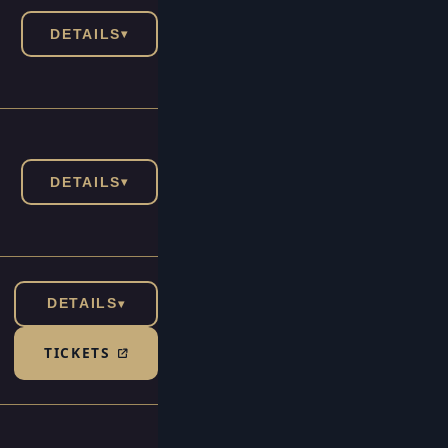
DETAILS
▾
DETAILS
▾
DETAILS
▾
TICKETS
(TICKETSHOP, ÖFFNET IN NEUEM TAB)