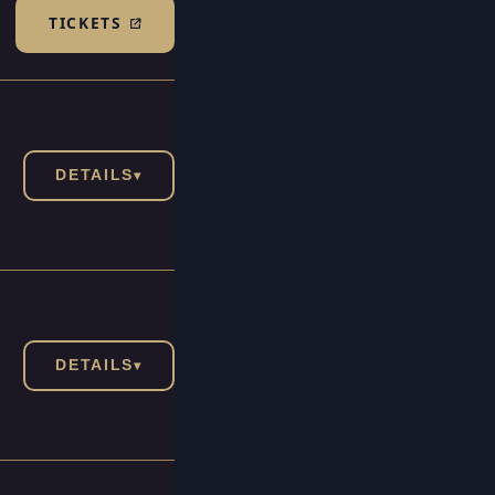
TICKETS
(TICKETSHOP, ÖFFNET IN NEUEM TAB)
DETAILS
▾
DETAILS
▾