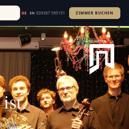
039387 595151
DE
EN
ZIMMER BUCHEN
d um Havelberg. Ihr Kultururlaub an Elbe und Havel.
ist.
d