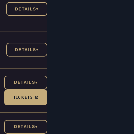
DETAILS
▾
DETAILS
▾
DETAILS
▾
TICKETS
(TICKETSHOP, ÖFFNET IN NEUEM TAB)
DETAILS
▾