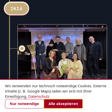
2024
Wir verwenden nur technisch notwendige Cookies. Externe
Inhalte (z. B. Google Maps) laden wir erst mit Ihrer
Einwilligung.
Datenschutz
1. DEZEMBER 2024
ZIMMER BUCHEN
Nur notwendige
Alle akzeptieren
Hänsel und Gretel - für die ganze