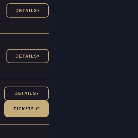
DETAILS
▾
DETAILS
▾
DETAILS
▾
TICKETS
(TICKETSHOP, ÖFFNET IN NEUEM TAB)