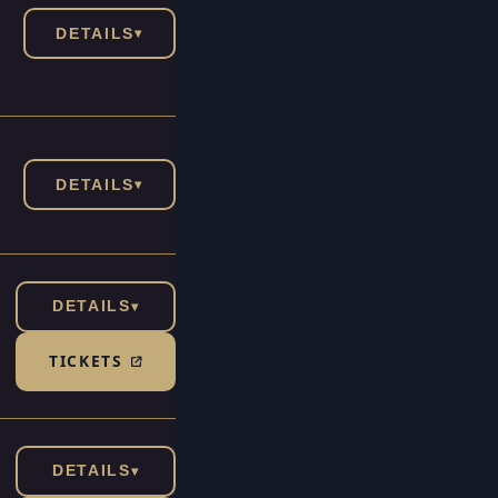
DETAILS
▾
DETAILS
▾
DETAILS
▾
TICKETS
(TICKETSHOP, ÖFFNET IN NEUEM TAB)
DETAILS
▾