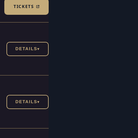
TICKETS
(TICKETSHOP, ÖFFNET IN NEUEM TAB)
DETAILS
▾
DETAILS
▾