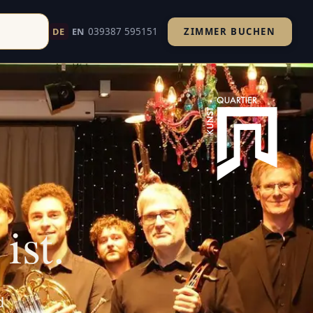
039387 595151
DE
EN
ZIMMER BUCHEN
d um Havelberg. Ihr Kultururlaub an Elbe und Havel.
ist.
d