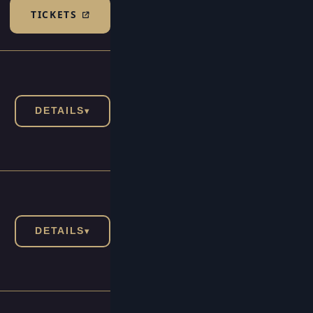
TICKETS
(TICKETSHOP, ÖFFNET IN NEUEM TAB)
DETAILS
▾
DETAILS
▾