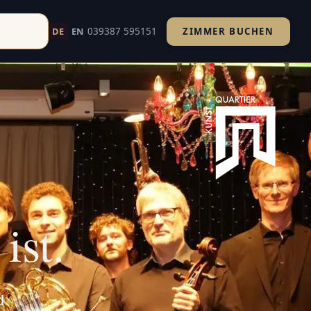
039387 595151
DE
EN
ZIMMER BUCHEN
d um Havelberg. Ihr Kultururlaub an Elbe und Havel.
ist.
d