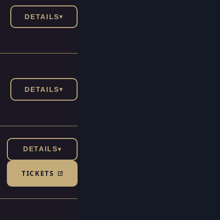
DETAILS
▾
DETAILS
▾
DETAILS
▾
TICKETS
(TICKETSHOP, ÖFFNET IN NEUEM TAB)