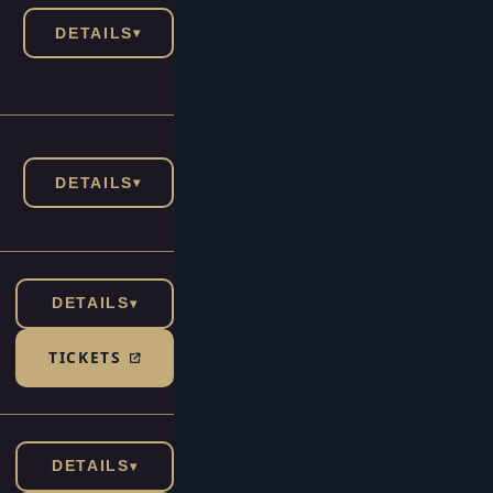
DETAILS
▾
DETAILS
▾
DETAILS
▾
TICKETS
(TICKETSHOP, ÖFFNET IN NEUEM TAB)
DETAILS
▾