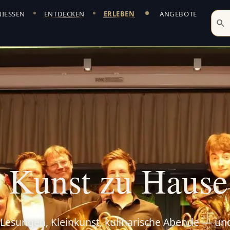
IESSEN
ENTDECKEN
ERLEBEN
ANGEBOTE
tier Havelberg
er des ArtHotel Kiebitzberg — plus Veranstaltungen run
Kunst zu Hause 
 Lesungen, Kleinkunst, kulinarische Abende — un