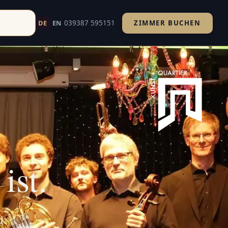
039387 595151
DE
EN
ZIMMER BUCHEN
d um Havelberg. Ihr Kultururlaub an Elbe und Havel.
ist.
d