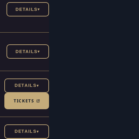
DETAILS
▾
DETAILS
▾
DETAILS
▾
TICKETS
(TICKETSHOP, ÖFFNET IN NEUEM TAB)
DETAILS
▾