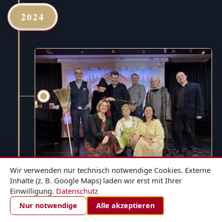
2024
Wir verwenden nur technisch notwendige Cookies. Externe
Inhalte (z. B. Google Maps) laden wir erst mit Ihrer
Einwilligung.
Datenschutz
1. DEZEMBER 2024
ZIMMER BUCHEN
Nur notwendige
Alle akzeptieren
Hänsel und Gretel - für die ganze