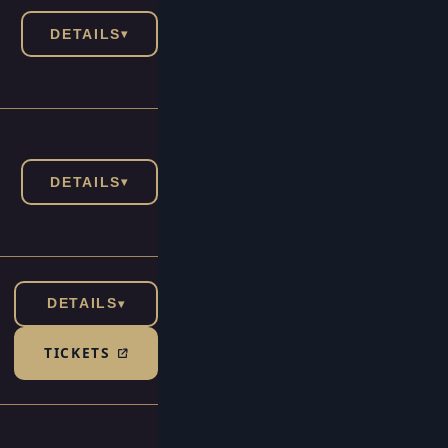
DETAILS
▾
DETAILS
▾
DETAILS
▾
TICKETS
(TICKETSHOP, ÖFFNET IN NEUEM TAB)