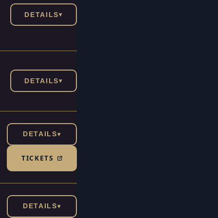
DETAILS
▾
DETAILS
▾
DETAILS
▾
TICKETS
(TICKETSHOP, ÖFFNET IN NEUEM TAB)
DETAILS
▾