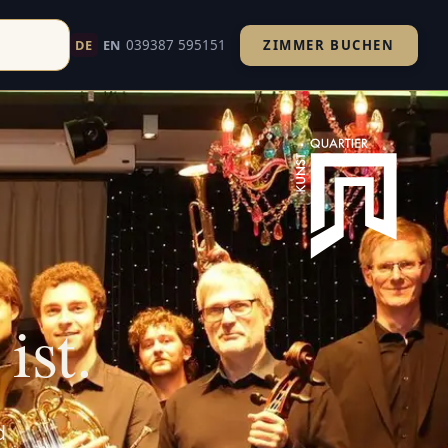
039387 595151
DE
EN
ZIMMER BUCHEN
d um Havelberg. Ihr Kultururlaub an Elbe und Havel.
ist.
d