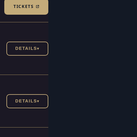
TICKETS
(TICKETSHOP, ÖFFNET IN NEUEM TAB)
DETAILS
▾
DETAILS
▾