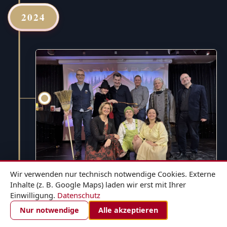
2024
Wir verwenden nur technisch notwendige Cookies. Externe
Inhalte (z. B. Google Maps) laden wir erst mit Ihrer
Einwilligung.
Datenschutz
1. DEZEMBER 2024
ZIMMER BUCHEN
Nur notwendige
Alle akzeptieren
Hänsel und Gretel - für die ganze