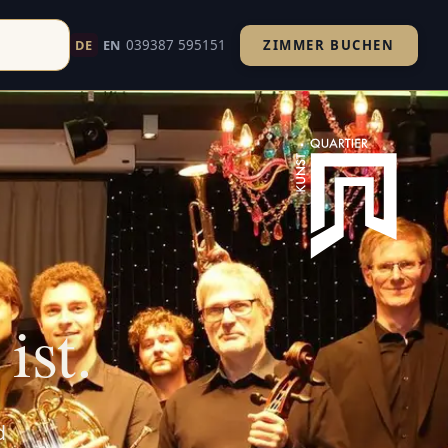
039387 595151
DE
EN
ZIMMER BUCHEN
d um Havelberg. Ihr Kultururlaub an Elbe und Havel.
ist.
d