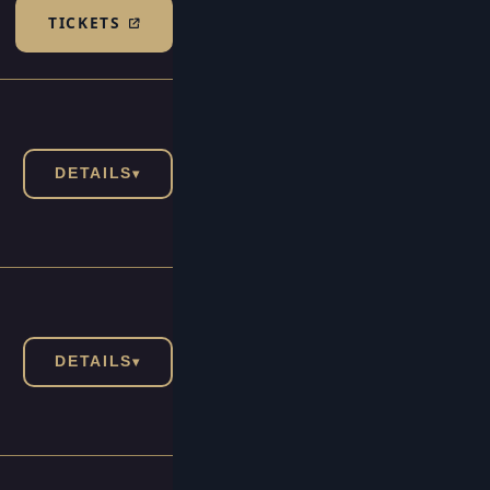
TICKETS
(TICKETSHOP, ÖFFNET IN NEUEM TAB)
DETAILS
▾
DETAILS
▾