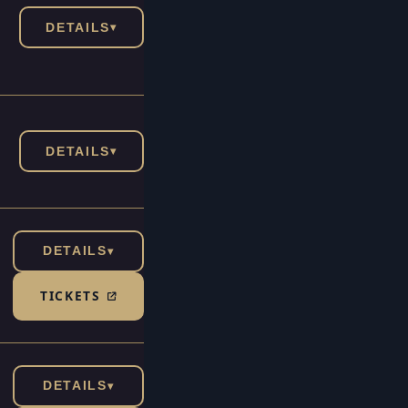
DETAILS
▾
DETAILS
▾
DETAILS
▾
TICKETS
(TICKETSHOP, ÖFFNET IN NEUEM TAB)
DETAILS
▾