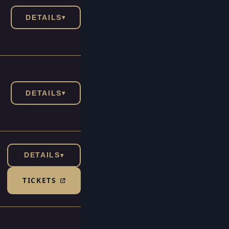
DETAILS
▾
DETAILS
▾
DETAILS
▾
TICKETS
(TICKETSHOP, ÖFFNET IN NEUEM TAB)