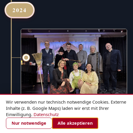
2024
Wir verwenden nur technisch notwendige Cookies. Externe
Inhalte (z. B. Google Maps) laden wir erst mit Ihrer
Einwilligung.
Datenschutz
1. DEZEMBER 2024
ZIMMER BUCHEN
Nur notwendige
Alle akzeptieren
Hänsel und Gretel - für die ganze