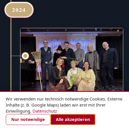
2024
Wir verwenden nur technisch notwendige Cookies. Externe
Inhalte (z. B. Google Maps) laden wir erst mit Ihrer
Einwilligung.
Datenschutz
1. DEZEMBER 2024
ZIMMER BUCHEN
Nur notwendige
Alle akzeptieren
Hänsel und Gretel - für die ganze