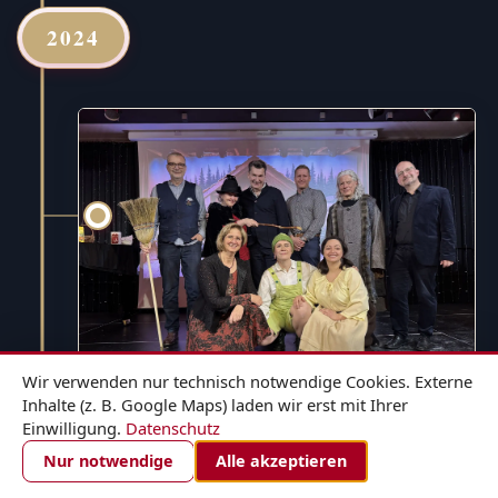
2024
Wir verwenden nur technisch notwendige Cookies. Externe
Inhalte (z. B. Google Maps) laden wir erst mit Ihrer
Einwilligung.
Datenschutz
1. DEZEMBER 2024
ZIMMER BUCHEN
Nur notwendige
Alle akzeptieren
Hänsel und Gretel - für die ganze