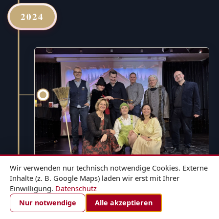
2024
Wir verwenden nur technisch notwendige Cookies. Externe
Inhalte (z. B. Google Maps) laden wir erst mit Ihrer
Einwilligung.
Datenschutz
1. DEZEMBER 2024
ZIMMER BUCHEN
Nur notwendige
Alle akzeptieren
Hänsel und Gretel - für die ganze