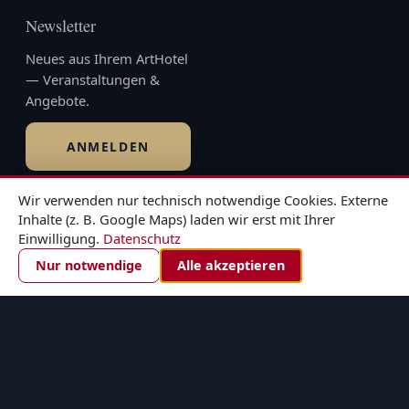
Newsletter
Neues aus Ihrem ArtHotel
— Veranstaltungen &
Angebote.
ANMELDEN
Wir verwenden nur technisch notwendige Cookies. Externe
Inhalte (z. B. Google Maps) laden wir erst mit Ihrer
© 2026 Kiebitzberg® · Teil der
Kiebitzberg Gruppe
Einwilligung.
Datenschutz
Impressum
·
Datenschutz
·
Barrierefreiheit
·
AGB
ZIMMER BUCHEN
Nur notwendige
Alle akzeptieren
×
Zimmer buchen
Buchungsmodul wird geladen …