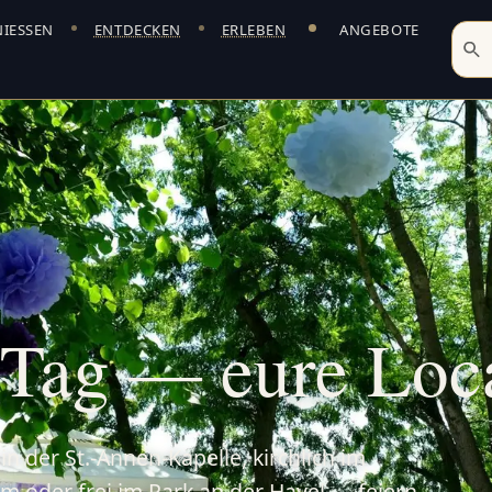
IESSEN
ENTDECKEN
ERLEBEN
ANGEBOTE
tslocation im Elbe-Havel-Winkel mit Festsaal, eigener 
 Tag — eure Loca
n der St.-Annen-Kapelle, kirchlich im
 oder frei im Park an der Havel — feiern,