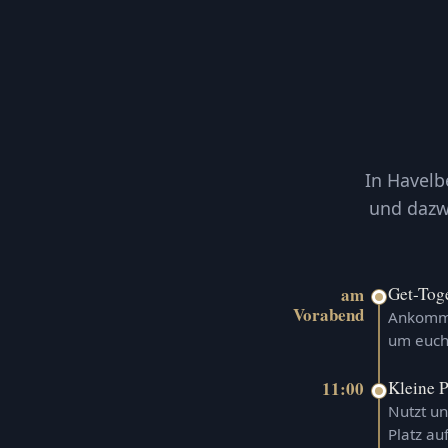
In Havelb
und dazwi
am
Get-Tog
Vorabend
Ankomme
um euch
11:00
Kleine 
Nutzt un
Platz au