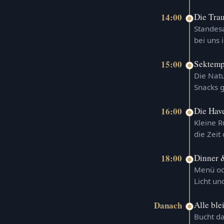
14:00
Die Tra
Standesa
bei uns 
15:00
Sektemp
Die Natu
Snacks 
16:00
Die Have
Kleine R
die Zeit
18:00
Dinner &
Menü ode
Licht un
Danach
Alle ble
Bucht d