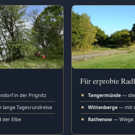
Für erprobte Radl
dorf in der Prignitz
Tangermünde
— die
 lange Tagesrundreise
Wittenberge
— mit 
 der Elbe
Rathenow
— Wiege d