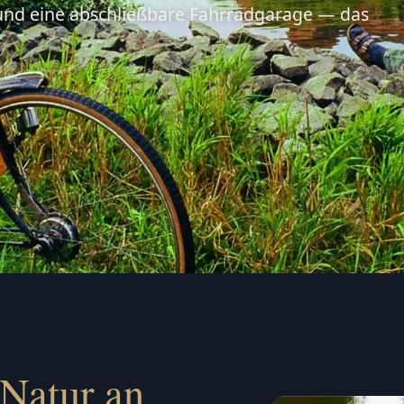
und eine abschließbare Fahrradgarage — das
 Natur an