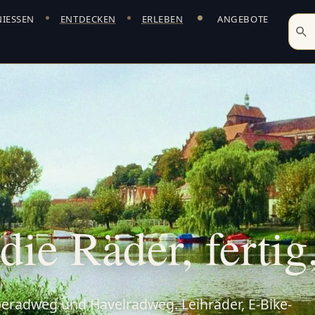
IESSEN
ENTDECKEN
ERLEBEN
ANGEBOTE
Bikes und abschließbare Fahrradgarage direkt am ArtHot
die Räder, fertig,
beradweg und Havelradweg. Leihräder, E-Bike-