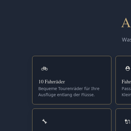
A
Was
🚲
⛑️
10 Fahrräder
Fah
Bequeme Tourenräder für Ihre
Pass
Ausflüge entlang der Flüsse.
Klein
🔧
🔌