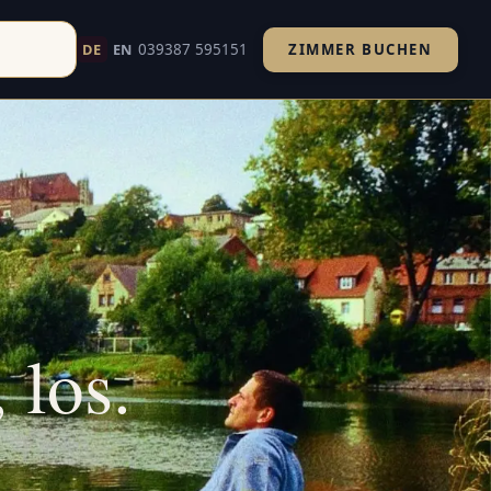
039387 595151
DE
EN
ZIMMER BUCHEN
el Kiebitzberg in Havelberg.
 los.