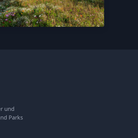
.
er und
und Parks