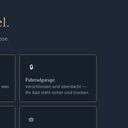
l.
ose.
🔒
Fahrradgarage
, was
Verschlossen und überdacht —
Ihr Rad steht sicher und trocken.
🧺