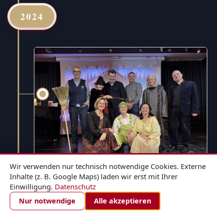
2024
Wir verwenden nur technisch notwendige Cookies. Externe
Inhalte (z. B. Google Maps) laden wir erst mit Ihrer
Einwilligung.
Datenschutz
1. DEZEMBER 2024
ZIMMER BUCHEN
Nur notwendige
Alle akzeptieren
Hänsel und Gretel - für die ganze