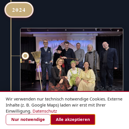
2024
Wir verwenden nur technisch notwendige Cookies. Externe
Inhalte (z. B. Google Maps) laden wir erst mit Ihrer
Einwilligung.
Datenschutz
1. DEZEMBER 2024
ZIMMER BUCHEN
Nur notwendige
Alle akzeptieren
Hänsel und Gretel - für die ganze