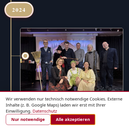
2024
Wir verwenden nur technisch notwendige Cookies. Externe
Inhalte (z. B. Google Maps) laden wir erst mit Ihrer
Einwilligung.
Datenschutz
1. DEZEMBER 2024
ZIMMER BUCHEN
Nur notwendige
Alle akzeptieren
Hänsel und Gretel - für die ganze