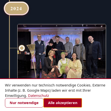
2024
Wir verwenden nur technisch notwendige Cookies. Externe
Inhalte (z. B. Google Maps) laden wir erst mit Ihrer
Einwilligung.
Datenschutz
1. DEZEMBER 2024
ZIMMER BUCHEN
Nur notwendige
Alle akzeptieren
Hänsel und Gretel - für die ganze