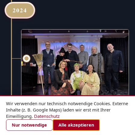
2024
Wir verwenden nur technisch notwendige Cookies. Externe
Inhalte (z. B. Google Maps) laden wir erst mit Ihrer
Einwilligung.
Datenschutz
1. DEZEMBER 2024
ZIMMER BUCHEN
Nur notwendige
Alle akzeptieren
Hänsel und Gretel - für die ganze