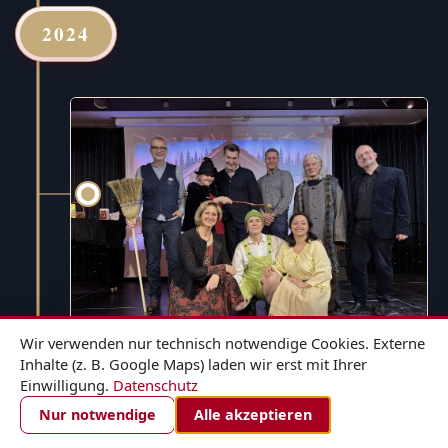
2024
Wir verwenden nur technisch notwendige Cookies. Externe
Inhalte (z. B. Google Maps) laden wir erst mit Ihrer
Einwilligung.
Datenschutz
1. DEZEMBER 2024
ZIMMER BUCHEN
Nur notwendige
Alle akzeptieren
Hänsel und Gretel - für die ganze