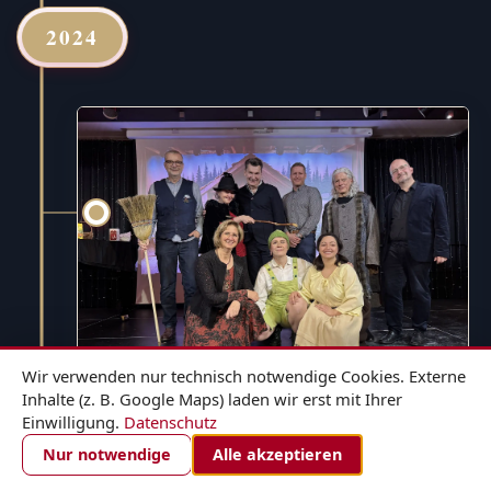
2024
Wir verwenden nur technisch notwendige Cookies. Externe
Inhalte (z. B. Google Maps) laden wir erst mit Ihrer
Einwilligung.
Datenschutz
1. DEZEMBER 2024
ZIMMER BUCHEN
Nur notwendige
Alle akzeptieren
Hänsel und Gretel - für die ganze