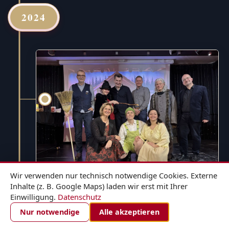
2024
Wir verwenden nur technisch notwendige Cookies. Externe
Inhalte (z. B. Google Maps) laden wir erst mit Ihrer
Einwilligung.
Datenschutz
1. DEZEMBER 2024
ZIMMER BUCHEN
Nur notwendige
Alle akzeptieren
Hänsel und Gretel - für die ganze