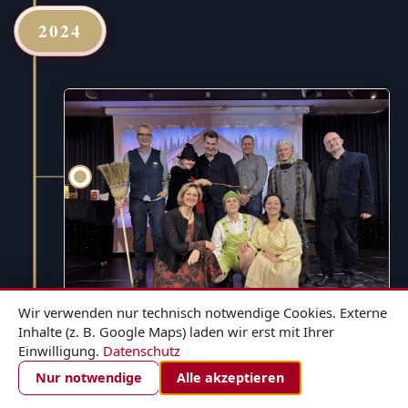
2024
Wir verwenden nur technisch notwendige Cookies. Externe
Inhalte (z. B. Google Maps) laden wir erst mit Ihrer
Einwilligung.
Datenschutz
1. DEZEMBER 2024
ZIMMER BUCHEN
Nur notwendige
Alle akzeptieren
Hänsel und Gretel - für die ganze