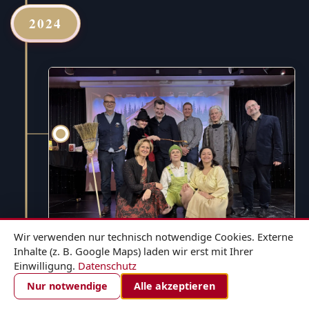
2024
Wir verwenden nur technisch notwendige Cookies. Externe
Inhalte (z. B. Google Maps) laden wir erst mit Ihrer
Einwilligung.
Datenschutz
1. DEZEMBER 2024
ZIMMER BUCHEN
Nur notwendige
Alle akzeptieren
Hänsel und Gretel - für die ganze