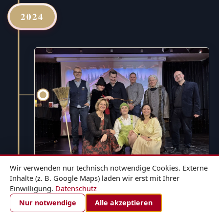
2024
Wir verwenden nur technisch notwendige Cookies. Externe
Inhalte (z. B. Google Maps) laden wir erst mit Ihrer
Einwilligung.
Datenschutz
1. DEZEMBER 2024
ZIMMER BUCHEN
Nur notwendige
Alle akzeptieren
Hänsel und Gretel - für die ganze