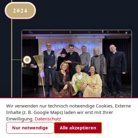
2024
Wir verwenden nur technisch notwendige Cookies. Externe
Inhalte (z. B. Google Maps) laden wir erst mit Ihrer
Einwilligung.
Datenschutz
1. DEZEMBER 2024
ZIMMER BUCHEN
Nur notwendige
Alle akzeptieren
Hänsel und Gretel - für die ganze